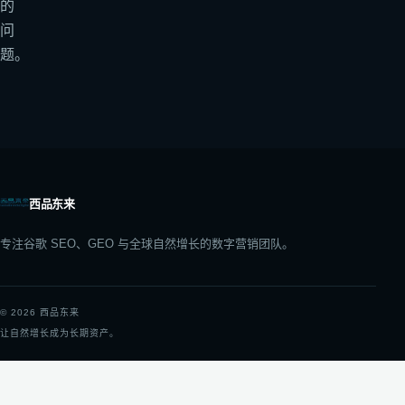
的
问
题。
西品东来
专注谷歌 SEO、GEO 与全球自然增长的数字营销团队。
©
2026
西品东来
让自然增长成为长期资产。