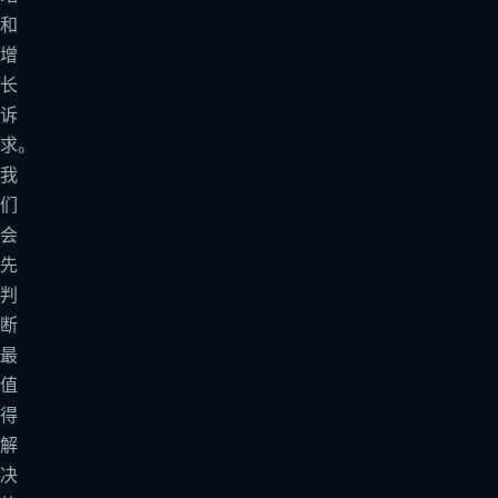
和
增
长
诉
求。
我
们
会
先
判
断
最
值
得
解
决