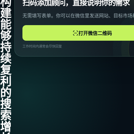
构
扫码添加顾问，直接说明你的需求
建
无需填写表单。你可以在微信里发送网站、目标市场
能
够
打开微信二维码
持
工作时间内通常会尽快回复
续
复
利
的
搜
索
增