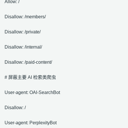
Allow: /
Disallow: /members/
Disallow: /private/
Disallow: /internal/
Disallow: /paid-content/
# 屏蔽主要 AI 检索类爬虫
User-agent: OAI-SearchBot
Disallow: /
User-agent: PerplexityBot