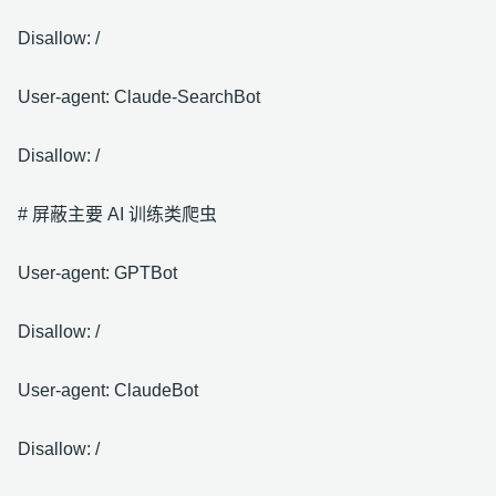
Disallow: /
User-agent: Claude-SearchBot
Disallow: /
# 屏蔽主要 AI 训练类爬虫
User-agent: GPTBot
Disallow: /
User-agent: ClaudeBot
Disallow: /