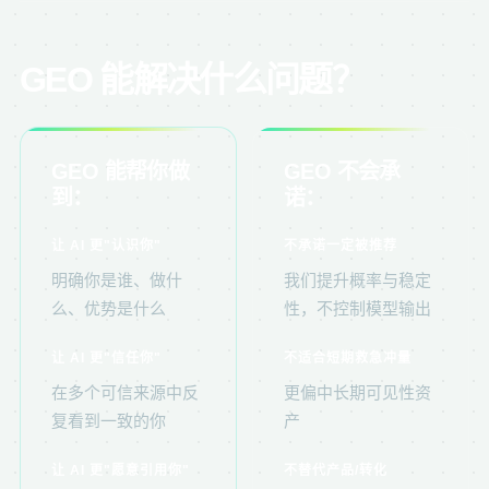
GEO 能解决什么问题？
GEO 能帮你做
GEO 不会承
到：
诺：
让 AI 更"认识你"
不承诺一定被推荐
明确你是谁、做什
我们提升概率与稳定
么、优势是什么
性，不控制模型输出
让 AI 更"信任你"
不适合短期救急冲量
在多个可信来源中反
更偏中长期可见性资
复看到一致的你
产
让 AI 更"愿意引用你"
不替代产品/转化