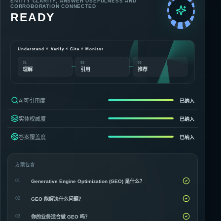
ENTITY CLARITY, ANSWER USEFULNESS AND
CORROBORATION CONNECTED
READY
Understand × Verify × Cite × Monitor
01
02
03
理解
引用
推荐
AI可引用度
已纳入
实体权威度
已纳入
答案覆盖度
已纳入
方案包含
01
Generative Engine Optimization (GEO) 是什么？
02
GEO 能解决什么问题？
03
你的业务适合做 GEO 吗？