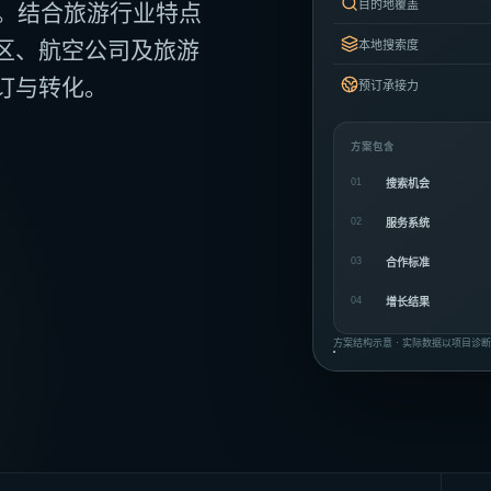
目的地覆盖
化。结合旅游行业特点
区、航空公司及旅游
本地搜索度
订与转化。
预订承接力
方案包含
01
搜索机会
02
服务系统
03
合作标准
04
增长结果
方案结构示意 · 实际数据以项目诊