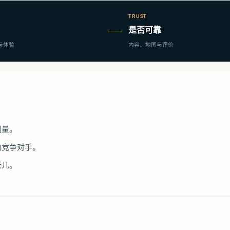
TRUST
是否可靠
与体验
内容、地图与评价
问量。
的竞争对手。
无几。