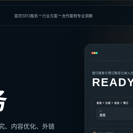
首页
SEO服务
行业方案
合作案例
专业洞察
站与增长平台
专业服务
品牌与团队赋能
高竞争行业
建设服务
医疗与医生
整站SEO优化
加密货币
索与转化而设计
全链路自然增长运营
旅行搜索与预订路径已纳入
金融服务
成人行业
READ
pify建站
GEO优化服务
DTC与跨境电商
提升AI搜索品牌可见度
律师服务
CBD行业
务
dPress建站
内容营销
会计师服务
海外博彩
内容驱动型业务
沉淀长期内容资产
发现 × 比较 × 信任 × 预订
管道工服务
贷款业务
独立站
SEO顾问
01
复杂业务需求
为内部团队提供策略支持
发现
SEO企业内训
研究、内容优化、外链
建立长期执行能力