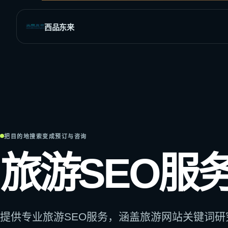
西品东来
全部SEO与网站增长服务
覆盖全球市场的行业解决方案
SEO策略与执行
全球商业
网
网站分析
外贸与B2B
网站
发现增长机会与结构问题
为搜
多语言市场
网站诊断与修复
Sho
把目的地搜索变成预订与咨询
定位流量与抓取异常
适合
旅游出行
旅游SEO服
关键词调研
Wor
社交媒体SEO
找到高价值搜索需求
适合
页面优化
定制
提升重点页面排名潜力
匹配
SEO内容写作
提供专业旅游SEO服务，涵盖旅游网站关键词
兼顾排名、信任与转化