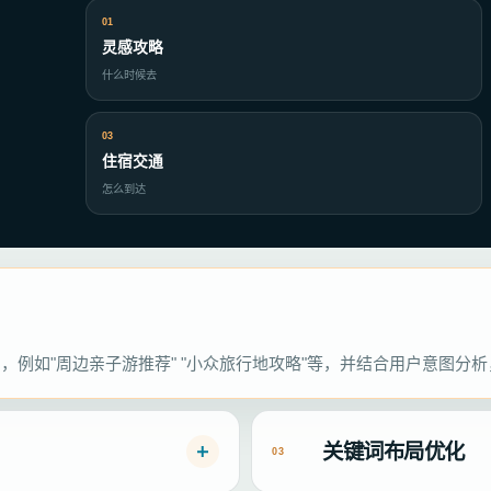
01
灵感攻略
什么时候去
03
住宿交通
怎么到达
例如"周边亲子游推荐" "小众旅行地攻略"等，并结合用户意图分
关键词布局优化
03