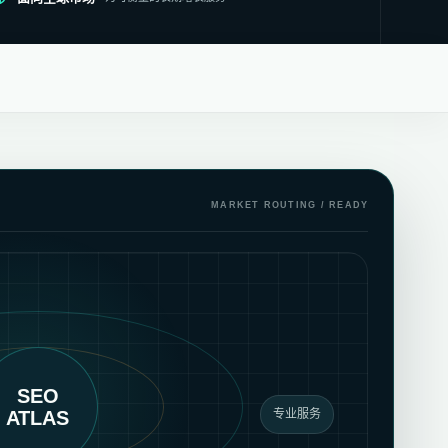
MARKET ROUTING / READY
SEO
ATLAS
专业服务