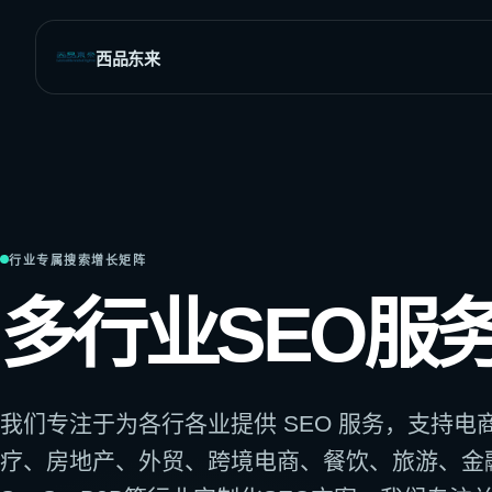
西品东来
全部SEO与网站增长服务
覆盖全球市场的行业解决方案
SEO策略与执行
全球商业
网
网站分析
外贸与B2B
网站
发现增长机会与结构问题
为搜
行业专属搜索增长矩阵
多语言市场
网站诊断与修复
Sho
多行业SEO服
定位流量与抓取异常
适合
旅游出行
关键词调研
Wor
社交媒体SEO
找到高价值搜索需求
适合
页面优化
定制
我们专注于为各行各业提供 SEO 服务，支持电
提升重点页面排名潜力
匹配
SEO内容写作
疗、房地产、外贸、跨境电商、餐饮、旅游、金
兼顾排名、信任与转化