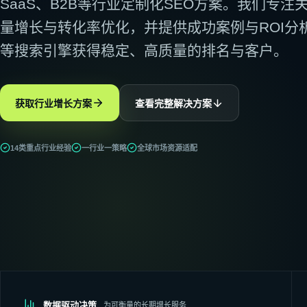
SaaS、B2B等行业定制化SEO方案。我们专
外链建设
建立安全、相关的权威信号
量增长与转化率优化，并提供成功案例与ROI分
技术SEO
等搜索引擎获得稳定、高质量的排名与客户。
改善抓取、索引与性能
SEO语义搭建
构建主题集群与语义网络
获取行业增长方案
查看完整解决方案
14类重点行业经验
一行业一策略
全球市场资源适配
数据驱动决策
为可衡量的长期增长服务