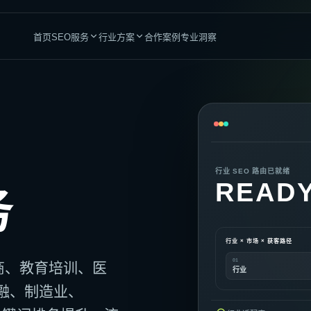
首页
SEO服务
行业方案
合作案例
专业洞察
站与增长平台
专业服务
品牌与团队赋能
高竞争行业
建设服务
医疗与医生
整站SEO优化
加密货币
索与转化而设计
全链路自然增长运营
行业 SEO 路由已就绪
金融服务
成人行业
READ
pify建站
GEO优化服务
务
DTC与跨境电商
提升AI搜索品牌可见度
律师服务
CBD行业
dPress建站
内容营销
会计师服务
海外博彩
内容驱动型业务
沉淀长期内容资产
行业 × 市场 × 获客路径
管道工服务
贷款业务
独立站
SEO顾问
01
商、教育培训、医
复杂业务需求
为内部团队提供策略支持
行业
SEO企业内训
融、制造业、
建立长期执行能力