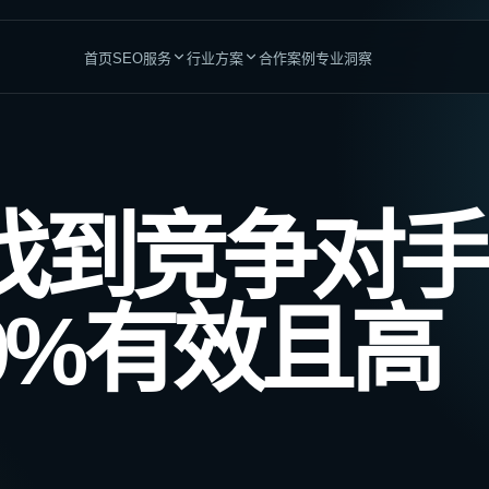
首页
SEO服务
行业方案
合作案例
专业洞察
网站与增长平台
专业服务
品牌与团队赋能
高竞争行业
找到竞争对手
网站建设服务
医疗与医生
整站SEO优化
加密货币
为搜索与转化而设计
全链路自然增长运营
金融服务
成人行业
Shopify建站
GEO优化服务
0%有效且高
适合DTC与跨境电商
提升AI搜索品牌可见度
律师服务
CBD行业
WordPress建站
内容营销
会计师服务
海外博彩
适合内容驱动型业务
沉淀长期内容资产
管道工服务
贷款业务
定制独立站
SEO顾问
匹配复杂业务需求
为内部团队提供策略支持
SEO企业内训
建立长期执行能力