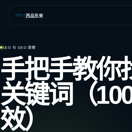
西品东来
全部SEO与网站增长服务
覆盖全球市场的行业解决方案
SEO 与 GEO 洞察
SEO策略与执行
全球商业
手把手教你
网站分析
外贸与B2B
发现增长机会与结构问题
多语言市场
网站诊断与修复
关键词（10
定位流量与抓取异常
旅游出行
关键词调研
社交媒体SEO
找到高价值搜索需求
页面优化
效）
提升重点页面排名潜力
SEO内容写作
兼顾排名、信任与转化