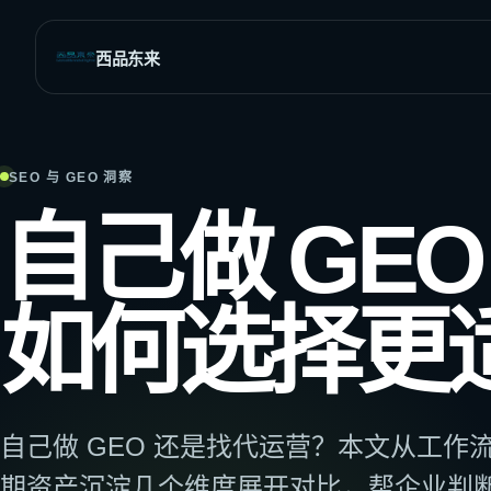
西品东来
全部SEO与网站增长服务
覆盖全球市场的行业解决方案
SEO 与 GEO 洞察
SEO策略与执行
全球商业
自己做 GEO
网站分析
外贸与B2B
发现增长机会与结构问题
多语言市场
网站诊断与修复
如何选择更
定位流量与抓取异常
旅游出行
关键词调研
社交媒体SEO
找到高价值搜索需求
页面优化
提升重点页面排名潜力
自己做 GEO 还是找代运营？本文从工
SEO内容写作
兼顾排名、信任与转化
期资产沉淀几个维度展开对比，帮企业判