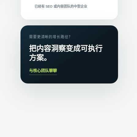
已经有 SEO 或内容团队的中型企业
行业头部或多品牌大型企业
常见问题
需要更清晰的增长路径？
自己做 GEO 和找代运营，第一年的投入差距大
吗？
把内容洞察变成可执行
中小企业适合自建 GEO 团队吗？
方案。
已经有 SEO 团队，还需要单独找 GEO 代运营
吗？
与核心团队聊聊
GEO 代运营一般多久能见效？
怎么判断 GEO 服务商靠不靠谱？
SEO 做得好的公司是不是更适合做 GEO？
GEO 自建最容易踩的坑是什么？
现在开始做 GEO 还来得及吗？