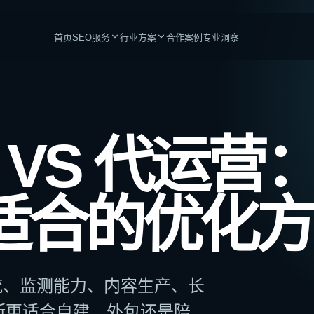
首页
SEO服务
行业方案
合作案例
专业洞察
网站与增长平台
专业服务
品牌与团队赋能
高竞争行业
 VS 代运营
网站建设服务
医疗与医生
整站SEO优化
加密货币
为搜索与转化而设计
全链路自然增长运营
金融服务
成人行业
Shopify建站
GEO优化服务
适合的优化方
适合DTC与跨境电商
提升AI搜索品牌可见度
律师服务
CBD行业
WordPress建站
内容营销
会计师服务
海外博彩
适合内容驱动型业务
沉淀长期内容资产
管道工服务
贷款业务
定制独立站
SEO顾问
匹配复杂业务需求
为内部团队提供策略支持
作流、监测能力、内容生产、长
SEO企业内训
建立长期执行能力
断更适合自建、外包还是陪