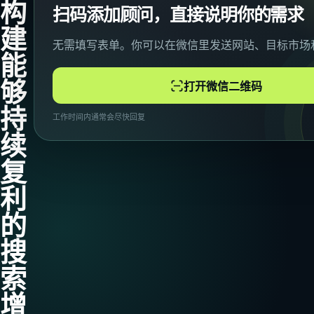
构
扫码添加顾问，直接说明你的需求
建
无需填写表单。你可以在微信里发送网站、目标市场
能
够
打开微信二维码
持
工作时间内通常会尽快回复
续
复
利
的
搜
索
增