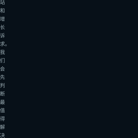
站
和
增
长
诉
求。
我
们
会
先
判
断
最
值
得
解
决