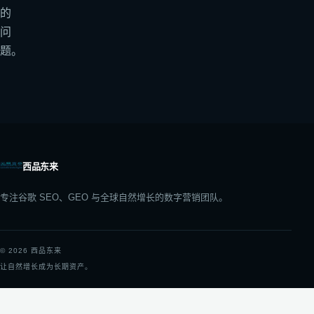
的
问
题。
西品东来
专注谷歌 SEO、GEO 与全球自然增长的数字营销团队。
©
2026
西品东来
让自然增长成为长期资产。