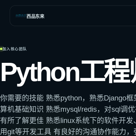
西品东来
全部SEO与网站增长服务
覆盖全球市场的行业解决方案
加入核心团队
SEO策略与执行
全球商业
Python工程
网站分析
外贸与B2B
发现增长机会与结构问题
多语言市场
网站诊断与修复
定位流量与抓取异常
旅游出行
关键词调研
你需要的技能 熟悉python，熟悉Djang
社交媒体SEO
找到高价值搜索需求
算机基础知识 熟悉mysql/redis，对sql
页面优化
提升重点页面排名潜力
有所了解更佳 熟悉linux系统下的软件
SEO内容写作
用git等开发工具 有良好的沟通协作能力
兼顾排名、信任与转化