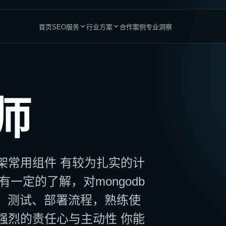
首页
SEO服务
行业方案
合作案例
专业洞察
网站与增长平台
专业服务
品牌与团队赋能
高竞争行业
师
网站建设服务
医疗与医生
整站SEO优化
加密货币
为搜索与转化而设计
全链路自然增长运营
金融服务
成人行业
Shopify建站
GEO优化服务
适合DTC与跨境电商
提升AI搜索品牌可见度
律师服务
CBD行业
WordPress建站
内容营销
o框架常用组件 有较为扎实的计
会计师服务
海外博彩
适合内容驱动型业务
沉淀长期内容资产
调优有一定的了解，对mongodb
管道工服务
贷款业务
定制独立站
SEO顾问
匹配复杂业务需求
为内部团队提供策略支持
开发、测试、部署流程，熟练使
SEO企业内训
，强烈的责任心与主动性 你能
建立长期执行能力