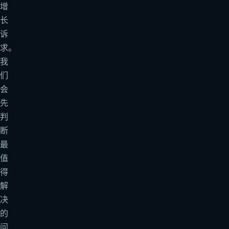
增
长
诉
求。
我
们
会
先
判
断
最
值
得
解
决
的
问