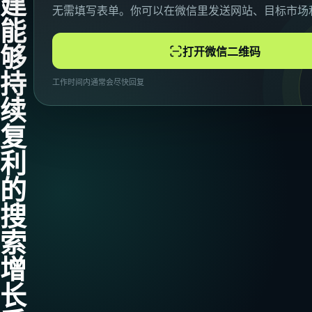
建
无需填写表单。你可以在微信里发送网站、目标市场
能
够
打开微信二维码
持
工作时间内通常会尽快回复
续
复
利
的
搜
索
增
长