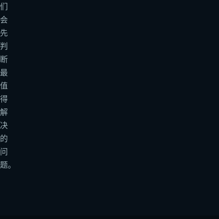
们
会
先
判
断
最
值
得
解
决
的
问
题。