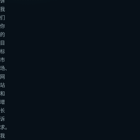
诉
我
们
你
的
目
标
市
场、
网
站
和
增
长
诉
求。
我