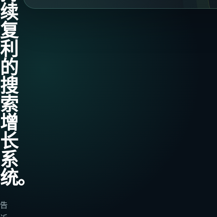
续
复
利
的
搜
索
增
长
系
统。
告